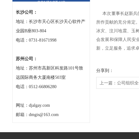
CONTACT US
长沙公司：
本次董事长赵新兵的
地址：长沙市天心区长沙天心软件产
所作贡献的充分肯定
业园B座803-804
冰灾、汶川地震、玉
会发展和保障人民安全
电话：0731-81671998
新，立足服务，追求卓
苏州公司：
地址：苏州市高新区科发路101号致
分享到：
远国际商务大厦南楼503室
上一篇：
公司组织全
电话：0512-66806280
网址：djalgay.com
邮箱：dmgis@163.com